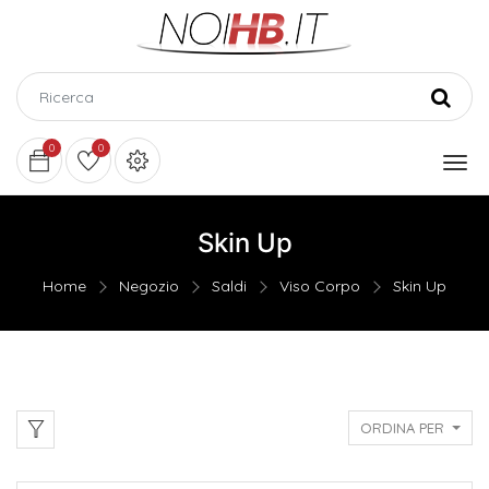
0
0
Skin Up
Home
Negozio
Saldi
Viso Corpo
Skin Up
ORDINA PER