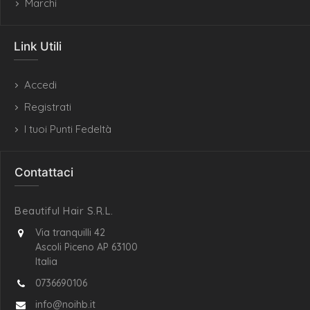
Marchi
Link Utili
Accedi
Registrati
I tuoi Punti Fedeltà
Contattaci
Beautiful Hair S.R.L.
Via tranquilli 42
Ascoli Piceno AP 63100
Italia
0736690106
info@noihb.it