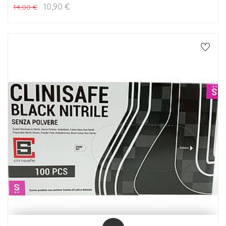
10,90
€
14,00
€