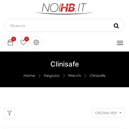
0
0
Clinisafe
Home
Negozio
Marchi
Clinisafe
ORDINA PER