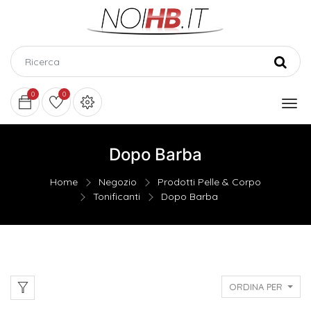
0
0
Dopo Barba
Home
Negozio
Prodotti Pelle & Corpo
Tonificanti
Dopo Barba
ORDINA PER