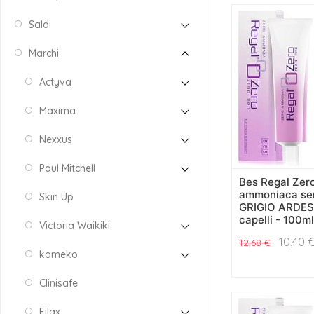
Saldi
Marchi
Actyva
Maxima
Nexxus
Paul Mitchell
Bes Regal Zer
ammoniaca sen
Skin Up
GRIGIO ARDESI
capelli - 100ml
Victoria Waikiki
10,40
12,68
€
komeko
Clinisafe
Filax