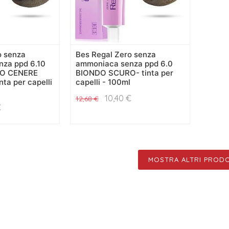
o senza
Bes Regal Zero senza
za ppd 6.10
ammoniaca senza ppd 6.0
O CENERE
BIONDO SCURO- tinta per
ta per capelli
capelli - 100ml
10,40
€
12,68
€
€
MOSTRA ALTRI PRODO