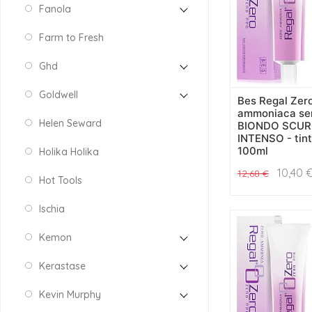
Fanola
Farm to Fresh
Ghd
Goldwell
Bes Regal Zer
ammoniaca sen
Helen Seward
BIONDO SCU
INTENSO - tint
100ml
Holika Holika
10,40
12,68
€
Hot Tools
Ischia
Kemon
Kerastase
Kevin Murphy