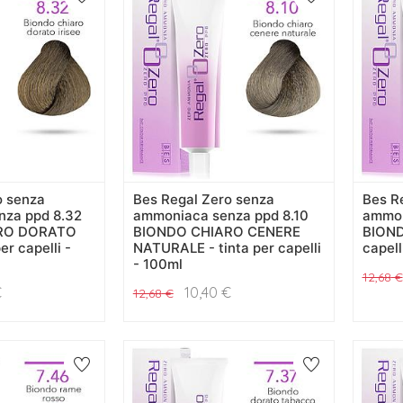
o senza
Bes Regal Zero senza
Bes R
nza ppd 8.32
ammoniaca senza ppd 8.10
ammon
RO DORATO
BIONDO CHIARO CENERE
BIOND
er capelli -
NATURALE - tinta per capelli
capell
- 100ml
12,68
€
€
10,40
€
12,68
€