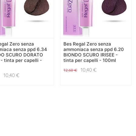
egal Zero senza
Bes Regal Zero senza
iaca senza ppd 6.34
ammoniaca senza ppd 6.20
DO SCURO DORATO
BIONDO SCURO IRISEE -
 tinta per capelli -
tinta per capelli - 100ml
10,40
€
12,68
€
10,40
€