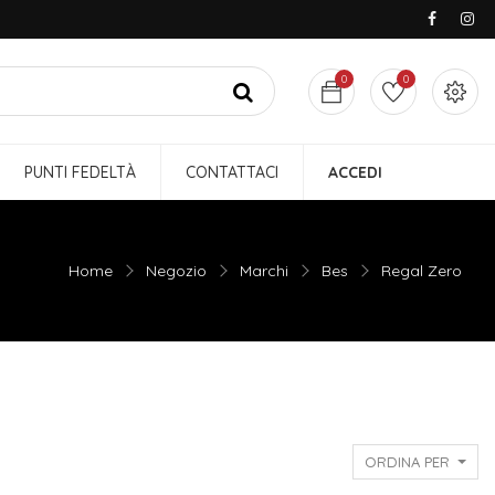
0
0
PUNTI FEDELTÀ
CONTATTACI
ACCEDI
Home
Negozio
Marchi
Bes
Regal Zero
ORDINA PER