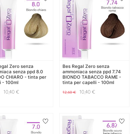
egal Zero senza
Bes Regal Zero senza
iaca senza ppd 8.0
ammoniaca senza ppd 7.74
O CHIARO - tinta per
BIONDO TABACCO RAME -
i - 100ml
tinta per capelli - 100ml
10,40
€
10,40
€
12,68
€