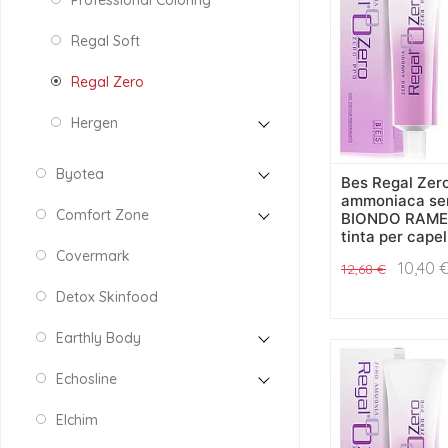
Professional Coloring
Regal Soft
Regal Zero
Hergen
Byotea
Bes Regal Zer
ammoniaca sen
Comfort Zone
BIONDO RAME
tinta per capel
Covermark
10,40
12,68
€
Detox Skinfood
Earthly Body
Echosline
Elchim