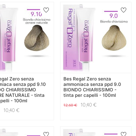
egal Zero senza
Bes Regal Zero senza
iaca senza ppd 9.10
ammoniaca senza ppd 9.0
DO CHIARISSIMO
BIONDO CHIARISSIMO -
E NATURALE - tinta
tinta per capelli - 100ml
pelli - 100ml
10,40
€
12,68
€
10,40
€