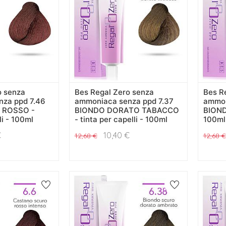
o senza
Bes Regal Zero senza
Bes R
za ppd 7.46
ammoniaca senza ppd 7.37
ammon
 ROSSO -
BIONDO DORATO TABACCO
BIONDO
li - 100ml
- tinta per capelli - 100ml
100ml
€
10,40
€
12,68
€
12,68
€