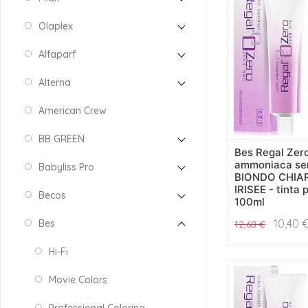
Olaplex
Alfaparf
Alterna
American Crew
BB GREEN
Bes Regal Zer
ammoniaca se
Babyliss Pro
BIONDO CHIA
IRISEE - tinta p
Becos
100ml
10,40
Bes
12,68
€
Hi-Fi
Movie Colors