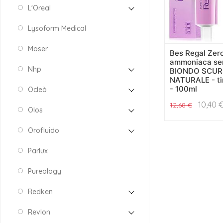
L'Oreal
Lysoform Medical
Moser
Bes Regal Zer
ammoniaca sen
Nhp
BIONDO SCUR
NATURALE - tin
- 100ml
Ocleò
10,40
12,68
€
Olos
Orofluido
Parlux
Pureology
Redken
Revlon