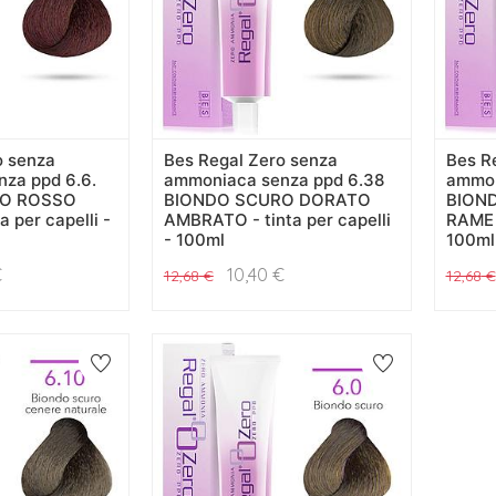
o senza
Bes Regal Zero senza
Bes R
za ppd 6.6.
ammoniaca senza ppd 6.38
ammon
RO ROSSO
BIONDO SCURO DORATO
BION
a per capelli -
AMBRATO - tinta per capelli
RAME -
- 100ml
100ml
€
10,40
€
12,68
€
12,68
€