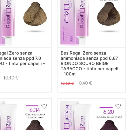
egal Zero senza
Bes Regal Zero senza
iaca senza ppd 7.0
ammoniaca senza ppd 6.87
 - tinta per capelli -
BIONDO SCURO BEIGE
TABACCO - tinta per capelli
- 100ml
10,40
€
10,40
€
12,68
€