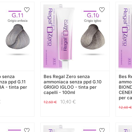
o senza
Bes Regal Zero senza
Bes R
za ppd G.11
ammoniaca senza ppd G.10
ammon
A - tinta per
GRIGIO IGLOO - tinta per
BION
capelli - 100ml
CENER
per ca
€
10,40
€
12,68
€
12,68
€