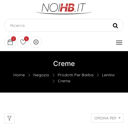
0
0
Creme
Home
Negozio
Prodotti Per Barba
Lenitivi
Creme
ORDINA PER