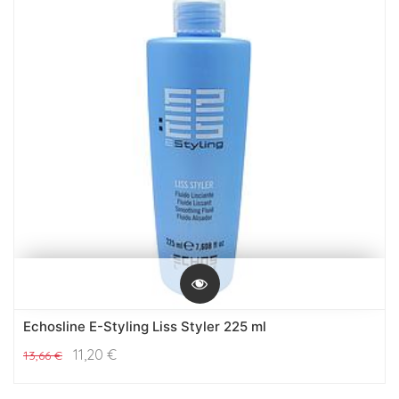
Echosline E-Styling Liss Styler 225 ml
11,20
€
13,66
€