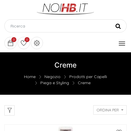
0
0
Creme
Home
Negozio
Prodotti per Capelli
Piega e Styling
Creme
ORDINA PER