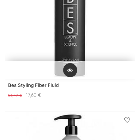
Bes Styling Fiber Fluid
17,60
€
21,47
€