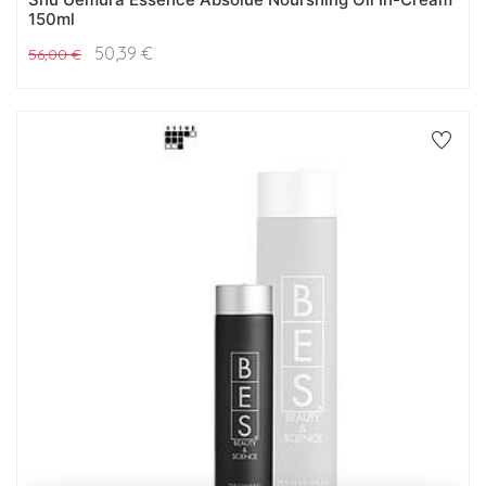
150ml
50,39
€
56,00
€