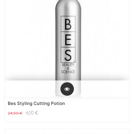
Bes Styling Cutting Potion
6,10
€
24,50
€