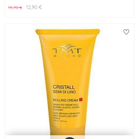
12,90
€
15,70
€