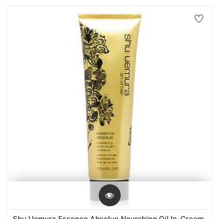
Shu Uemura Essence Absolue Nourshing Oil In-Cream