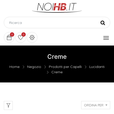
0
0
Creme
Home
Negozio
Prodotti per Capelli
Lucidanti
Creme
ORDINA PER