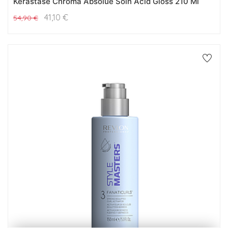
Kerastase Chroma Absolue Soin Acid Gloss 210 Ml
41,10
€
54,90
€