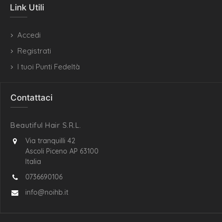
Link Utili
Accedi
Registrati
I tuoi Punti Fedeltà
Contattaci
Beautiful Hair S.R.L.
Via tranquilli 42
Ascoli Piceno AP 63100
Italia
0736690106
info@noihb.it