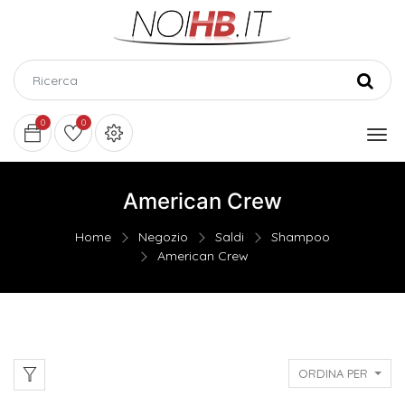
0
0
American Crew
Home
Negozio
Saldi
Shampoo
American Crew
ORDINA PER