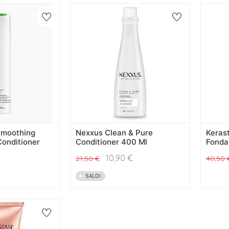
 Smoothing
Nexxus Clean & Pure
Kerast
Conditioner
Conditioner 400 Ml
Fonda
10,90
€
21,50
€
40,50
SALDI