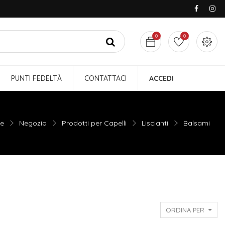
0
0
PUNTI FEDELTÀ
CONTATTACI
ACCEDI
e
Negozio
Prodotti per Capelli
Liscianti
Balsami
ORDINA PER