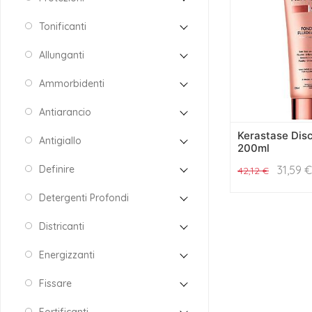
Tonificanti
Allunganti
Ammorbidenti
Antiarancio
Kerastase Disc
Antigiallo
200ml
31,59
€
Definire
42,12
€
Detergenti Profondi
Districanti
Energizzanti
Fissare