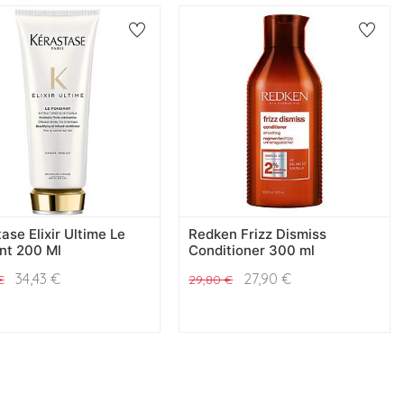
ase Elixir Ultime Le
Redken Frizz Dismiss
nt 200 Ml
Conditioner 300 ml
34,43
€
27,90
€
€
29,80
€