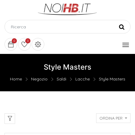
0
0
Style Masters
Home
Negozio
Saldi
Lacche
Style Masters
ORDINA PER