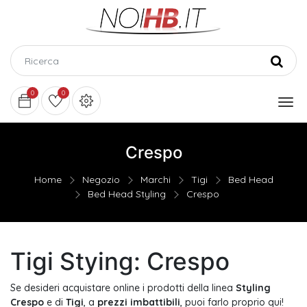
0
0
Crespo
Home
Negozio
Marchi
Tigi
Bed Head
Bed Head Styling
Crespo
Tigi Stying: Crespo
Se desideri acquistare online i prodotti della linea
Styling
Crespo
e di
Tigi
,
a
prezzi imbattibili
, puoi farlo proprio qui!