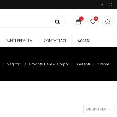
0
0
PUNTI FEDELTÀ
CONTATTACI
ACCEDI
Negozio
Prodotti Pelle & Corpo
Snellenti
Creme
ORDINA PER