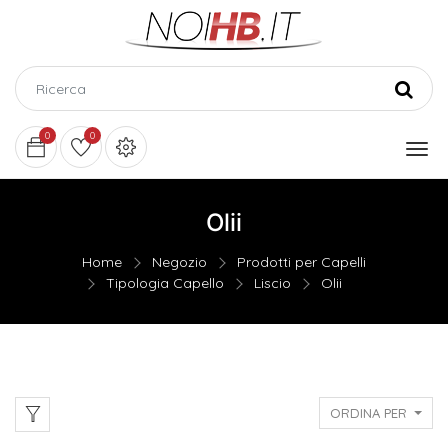
0
0
Olii
Home
Negozio
Prodotti per Capelli
Tipologia Capello
Liscio
Olii
ORDINA PER