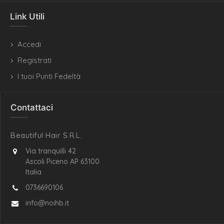
Link Utili
Accedi
Registrati
I tuoi Punti Fedeltà
Contattaci
Beautiful Hair S.R.L.
Via tranquilli 42
Ascoli Piceno AP 63100
Italia
0736690106
info@noihb.it