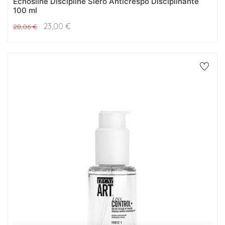
Echosline Discipline Siero Anticrespo Disciplinante
100 ml
23,00
€
28,06
€