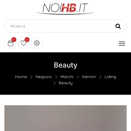
0
0
Beauty
Home
Negozio
Marchi
Kemon
Liding
Beauty