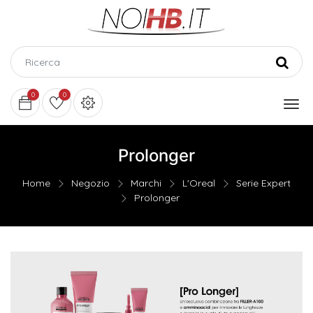
0
0
Prolonger
Home
Negozio
Marchi
L'Oreal
Serie Expert
Prolonger