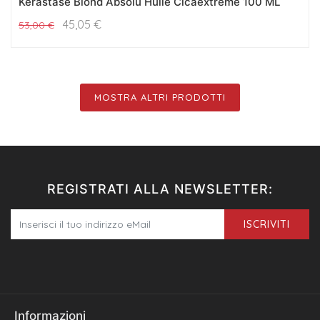
Kerastase Blond Absolu Huile Cicaextreme 100 ML
45,05
€
53,00
€
MOSTRA ALTRI PRODOTTI
REGISTRATI ALLA NEWSLETTER:
ISCRIVITI
Informazioni