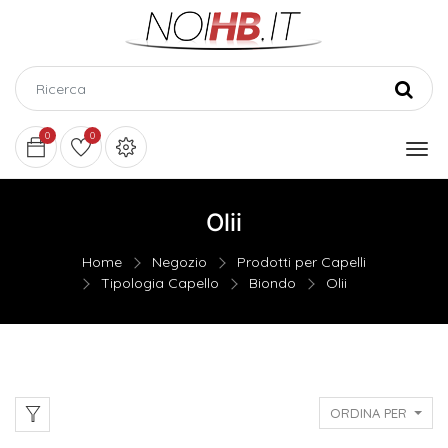
0
0
Olii
Home
Negozio
Prodotti per Capelli
Tipologia Capello
Biondo
Olii
ORDINA PER