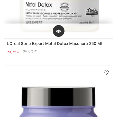
L'Oreal Serie Expert Metal Detox Maschera 250 Ml
25,90
€
28,90
€