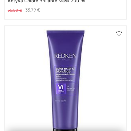
Actyva Colore Brillante Mask 200 ml
33,79
€
35,50
€