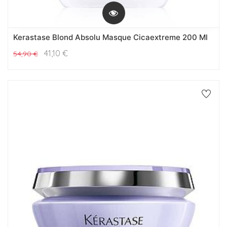
Kerastase Blond Absolu Masque Cicaextreme 200 Ml
41,10
€
54,90
€