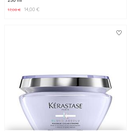
250 ml
14,00
€
17,08
€