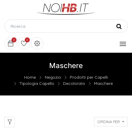
0
0
Maschere
Home
Negozio
Prodotti per Capelli
Tipologia Capello
Decolorato
Maschere
ORDINA PER