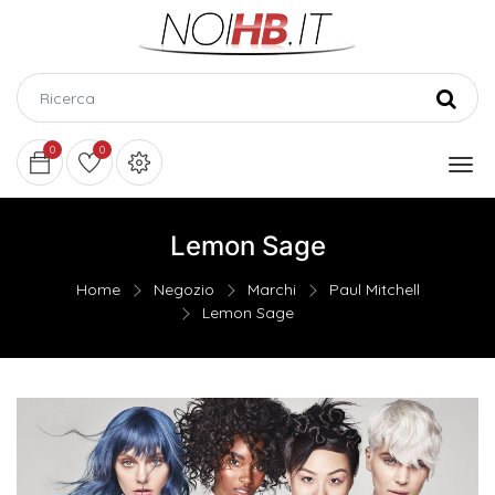
0
0
Lemon Sage
Home
Negozio
Marchi
Paul Mitchell
Lemon Sage