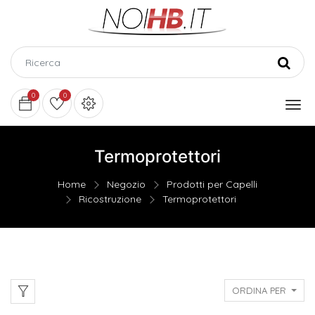
0
0
Termoprotettori
Home
Negozio
Prodotti per Capelli
Ricostruzione
Termoprotettori
ORDINA PER