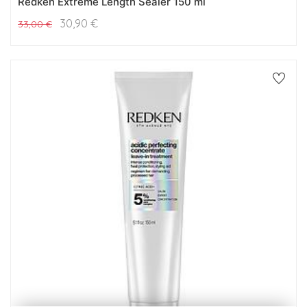
Redken Extreme Length Sealer 150 ml
30,90
€
33,00
€