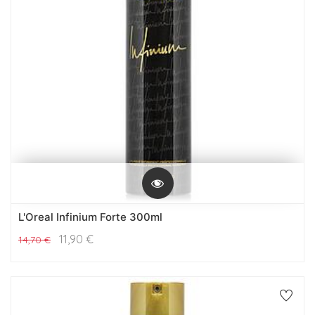
L'Oreal Infinium Forte 300ml
11,90
€
14,70
€