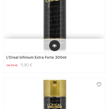
L'Oreal Infinium Extra Forte 300ml
11,90
€
14,70
€