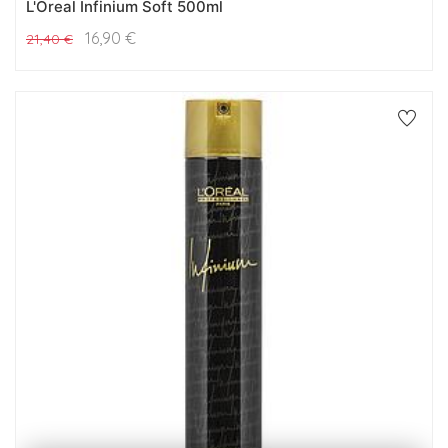
L'Oreal Infinium Soft 500ml
16,90
€
21,40
€