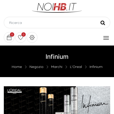
0
0
Infinium
Home
Negozio
Marchi
L'Oreal
Infinium