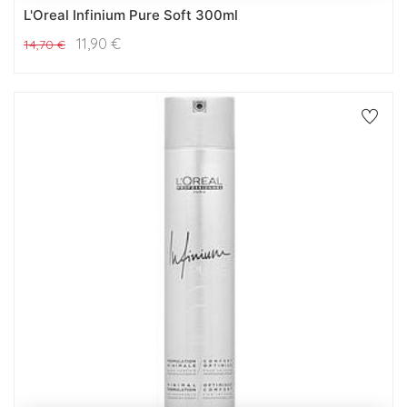
L'Oreal Infinium Pure Soft 300ml
11,90
€
14,70
€