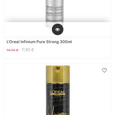
L'Oreal Infinium Pure Strong 300ml
11,90
€
14,70
€