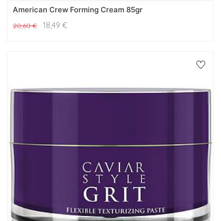
American Crew Forming Cream 85gr
18,49
€
20,60
€