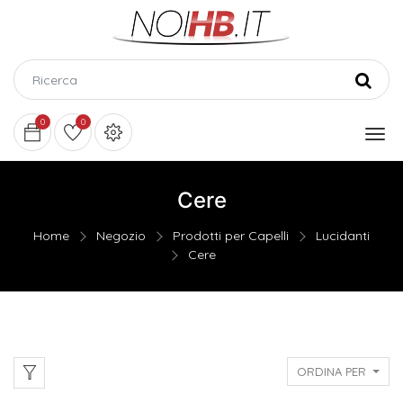
0
0
Cere
Home
Negozio
Prodotti per Capelli
Lucidanti
Cere
ORDINA PER