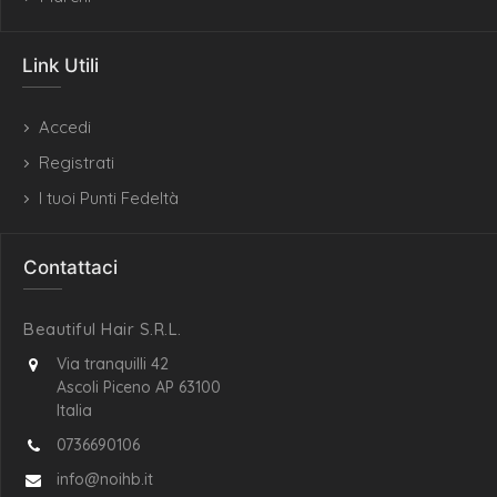
Link Utili
Accedi
Registrati
I tuoi Punti Fedeltà
Contattaci
Beautiful Hair S.R.L.
Via tranquilli 42
Ascoli Piceno AP 63100
Italia
0736690106
info@noihb.it