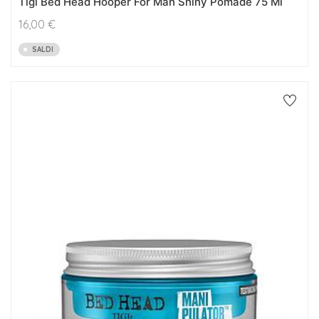
Tigi Bed Head Hooper For Man Shiny Pomade 75 Ml
16,00
€
SALDI