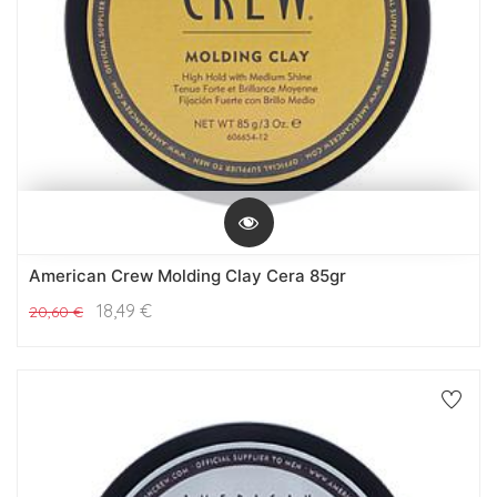
American Crew Molding Clay Cera 85gr
18,49
€
20,60
€