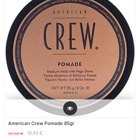
American Crew Pomade 85gr
18,49
€
20,60
€