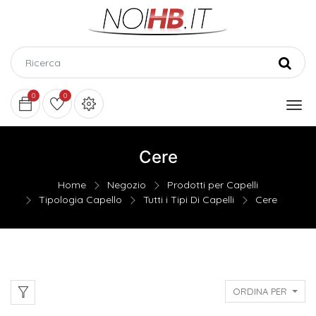
0
0
Cere
Home
Negozio
Prodotti per Capelli
Tipologia Capello
Tutti i Tipi Di Capelli
Cere
ORDINA PER