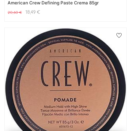
American Crew Defining Paste Crema 85gr
18,49
€
20,60
€