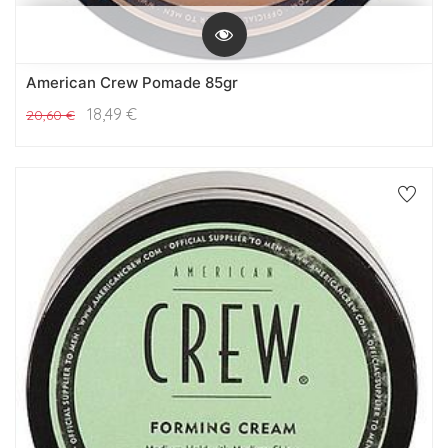
American Crew Pomade 85gr
18,49
€
20,60
€