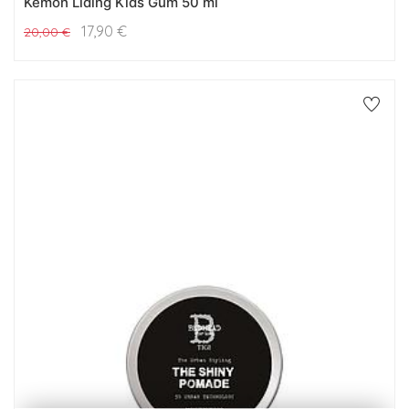
Kemon Liding Kids Gum 50 ml
17,90
€
20,00
€