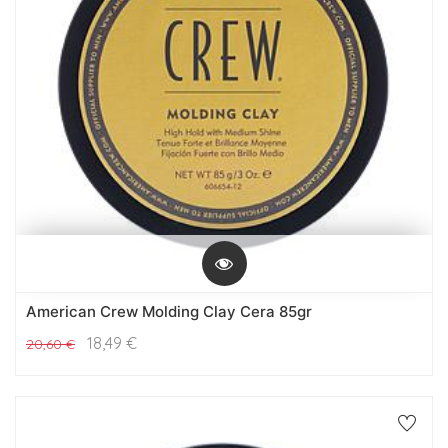
American Crew Molding Clay Cera 85gr
18,49
€
20,60
€