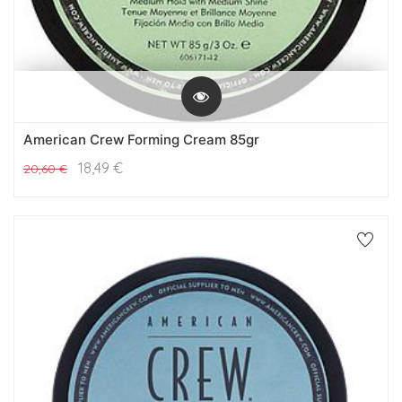
American Crew Forming Cream 85gr
18,49
€
20,60
€