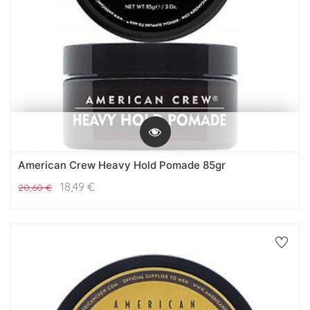
American Crew Heavy Hold Pomade 85gr
18,49
€
20,60
€