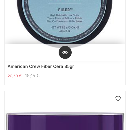
American Crew Fiber Cera 85gr
18,49
€
20,60
€