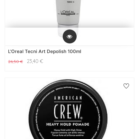
L'Oreal Tecni Art Depolish 100ml
23,40
€
26,50
€