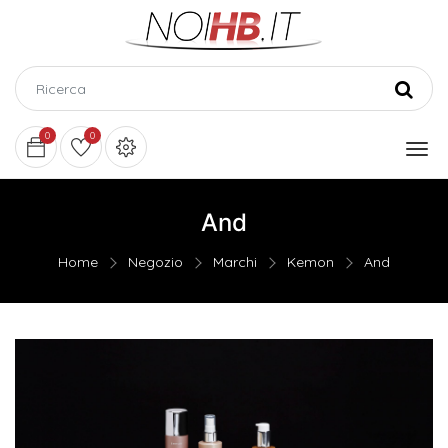
0
0
And
Home
Negozio
Marchi
Kemon
And