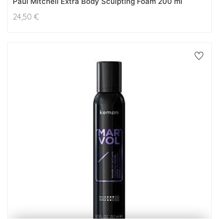
Paul Mitchell Extra Body Sculpting Foam 200 ml
24,50
€