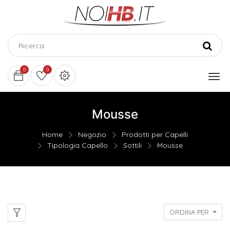
0
0
Mousse
Home
Negozio
Prodotti per Capelli
Tipologia Capello
Sottili
Mousse
ORDINA PER