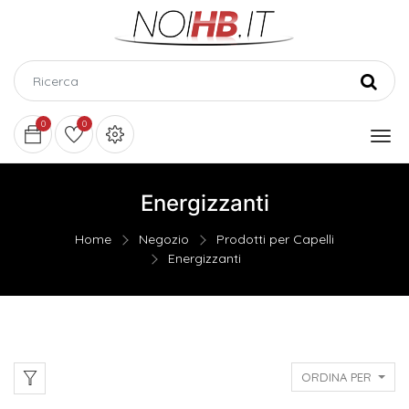
0
0
Energizzanti
Home
Negozio
Prodotti per Capelli
Energizzanti
ORDINA PER