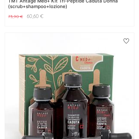
TMT Antage Med+ Kit Tri-Peptide Caduta Donna
(scrub+shampoo+lozione)
60,60
€
73,90
€