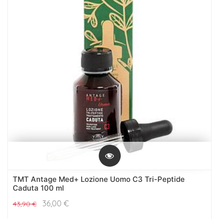
TMT Antage Med+ Lozione Uomo C3 Tri-Peptide
Caduta 100 ml
36,00
€
43,90
€