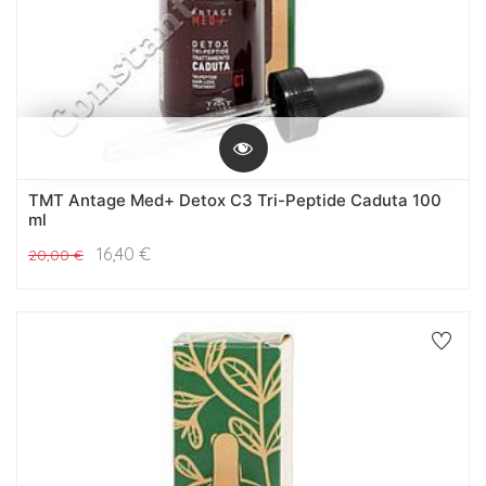
TMT Antage Med+ Detox C3 Tri-Peptide Caduta 100
ml
16,40
€
20,00
€