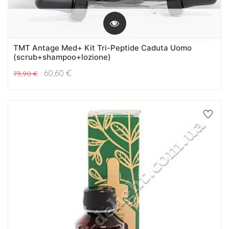
TMT Antage Med+ Kit Tri-Peptide Caduta Uomo
(scrub+shampoo+lozione)
60,60
€
73,90
€