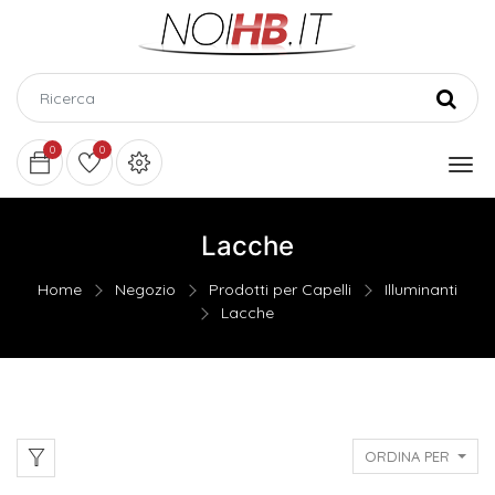
0
0
Lacche
Home
Negozio
Prodotti per Capelli
Illuminanti
Lacche
ORDINA PER