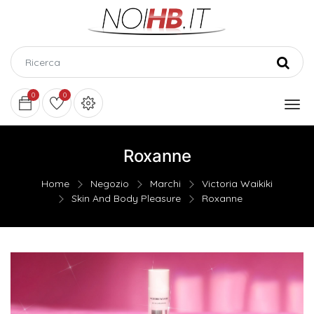
0
0
Roxanne
Home
Negozio
Marchi
Victoria Waikiki
Skin And Body Pleasure
Roxanne