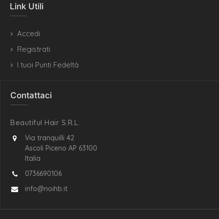
Link Utili
Accedi
Registrati
I tuoi Punti Fedeltà
Contattaci
Beautiful Hair S.R.L.
Via tranquilli 42
Ascoli Piceno AP 63100
Italia
0736690106
info@noihb.it