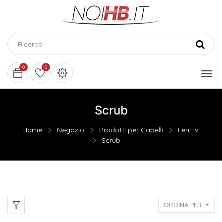
0
0
Scrub
Home
Negozio
Prodotti per Capelli
Lenitivi
Scrub
ORDINA PER