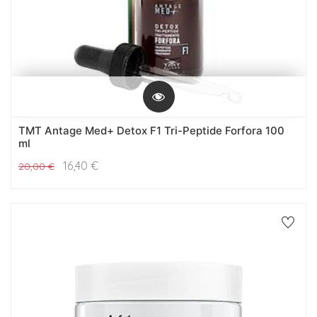
TMT Antage Med+ Detox F1 Tri-Peptide Forfora 100
ml
16,40
€
20,00
€