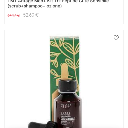
TMT Antage Med+ Kit Tri-Peptide Cute Sensibile
(scrub+shampoo+lozione)
52,60
€
64,17
€