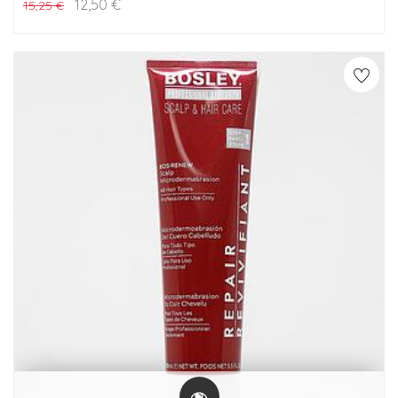
12,50
€
15,25
€