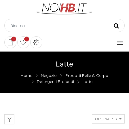
0
0
Latte
Home
Negozio
Prodotti Pelle & Corpo
Detergenti Profondi
Latte
ORDINA PER