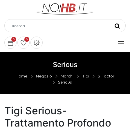
0
0
Serious
Home
Negozio
Marchi
Tigi
S-Factor
Serious
Tigi Serious-
Trattamento Profondo