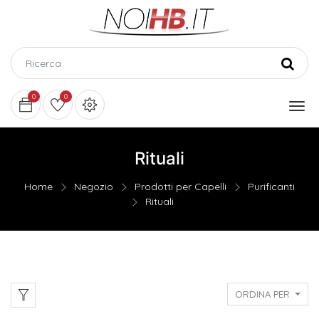
0
0
Rituali
Home
Negozio
Prodotti per Capelli
Purificanti
Rituali
ORDINA PER