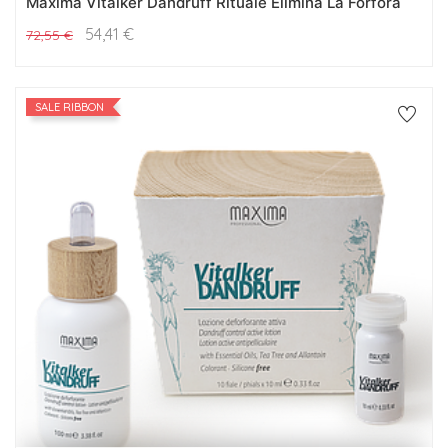
Maxima Vitalker Dandruff Rituale Elimina La Forfora
54,41
€
72,55
€
SALE RIBBON