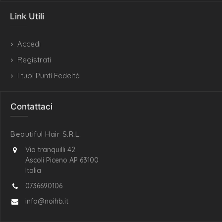
Link Utili
Accedi
Registrati
I tuoi Punti Fedeltà
Contattaci
Beautiful Hair S.R.L.
Via tranquilli 42
Ascoli Piceno AP 63100
Italia
0736690106
info@noihb.it