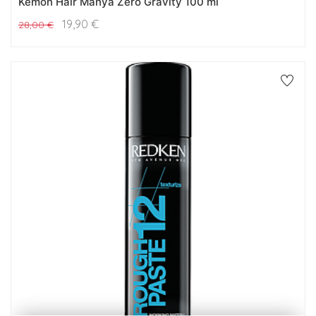
Kemon Hair Manya Zero Gravity 100 ml
19,90
€
28,00
€