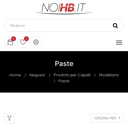
0
0
Paste
Home
Negozio
Prodotti per Capelli
Modellanti
Paste
ORDINA PER