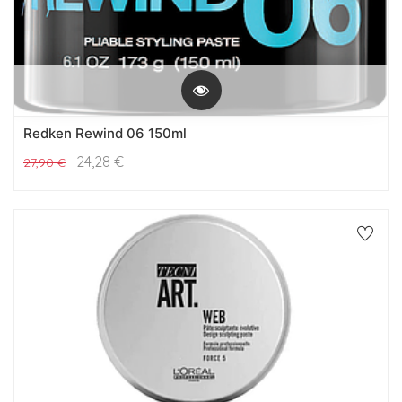
Redken Rewind 06 150ml
24,28
€
27,90
€