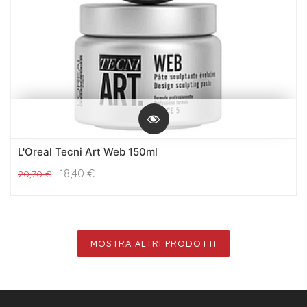
L'Oreal Tecni Art Web 150ml
18,40
€
20,70
€
MOSTRA ALTRI PRODOTTI