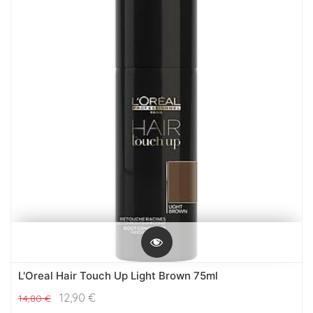
L'Oreal Hair Touch Up Light Brown 75ml
12,90
€
14,80
€