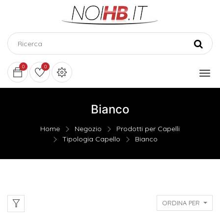
0
0
Bianco
Home
Negozio
Prodotti per Capelli
Tipologia Capello
Bianco
ORDINA PER