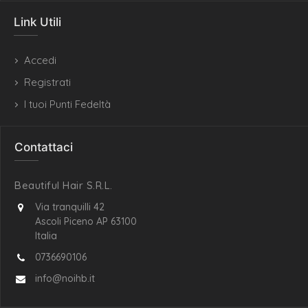
Link Utili
Accedi
Registrati
I tuoi Punti Fedeltà
Contattaci
Beautiful Hair S.R.L.
Via tranquilli 42
Ascoli Piceno AP 63100
Italia
0736690106
info@noihb.it