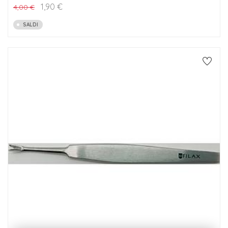
1,90
€
4,00
€
SALDI