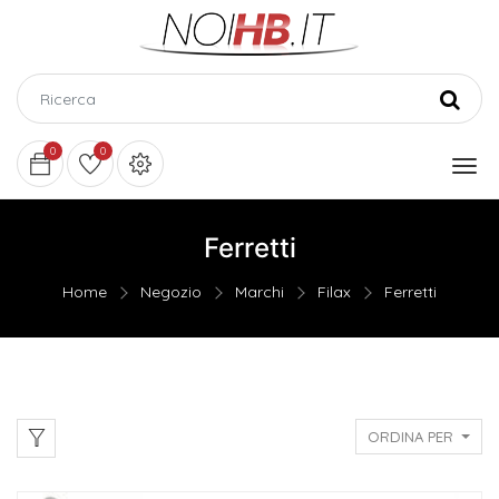
0
0
Ferretti
Home
Negozio
Marchi
Filax
Ferretti
ORDINA PER