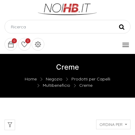
0
0
Creme
Home
Negozio
Prodotti per Capelli
Multibeneficio
Creme
ORDINA PER