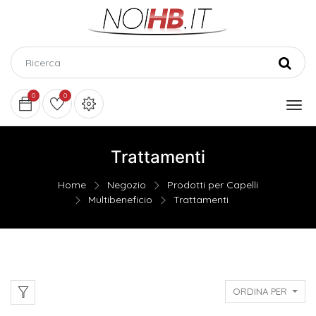
0
0
Trattamenti
Home
Negozio
Prodotti per Capelli
Multibeneficio
Trattamenti
ORDINA PER