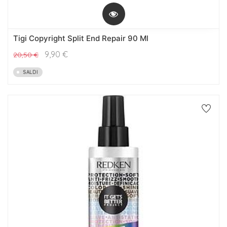
Tigi Copyright Split End Repair 90 Ml
9,90
€
20,50
€
SALDI