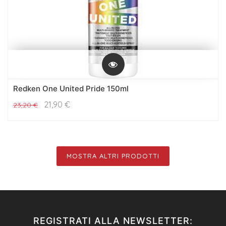
Redken One United Pride 150ml
21,90
€
23,20
€
MOSTRA ALTRI PRODOTTI
REGISTRATI ALLA NEWSLETTER: