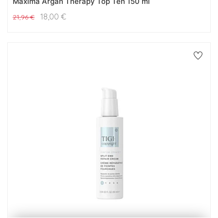
Maxima Argan Therapy Top Ten 150 ml
18,00
€
21,96
€