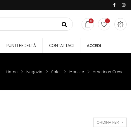
0
0
PUNTI FEDELTÀ
CONTATTACI
ACCEDI
Home
Negozio
Saldi
Mousse
American Crew
ORDINA PER