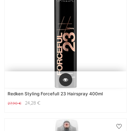
Redken Styling Forcefull 23 Hairspray 400ml
24,28
€
27,90
€