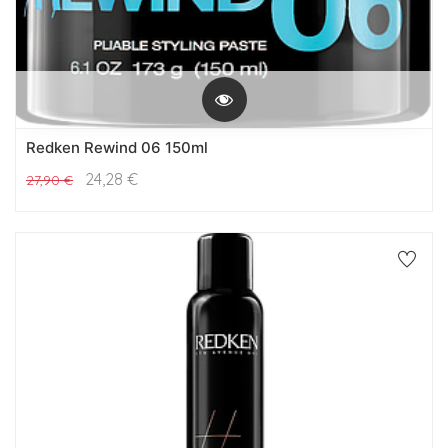
Redken Rewind 06 150ml
24,28
€
27,90
€