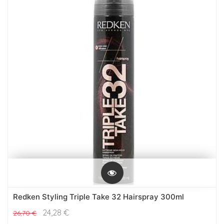
Redken Styling Triple Take 32 Hairspray 300ml
24,28
€
26,70
€