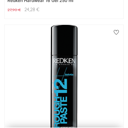
Redken Hardwear 16 Gel 250 ml
24,28
€
27,90
€