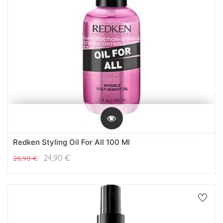
Redken Styling Oil For All 100 Ml
24,90
€
28,90
€