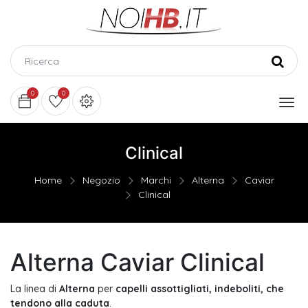
0
0
Clinical
Home
Negozio
Marchi
Alterna
Caviar
Clinical
Alterna Caviar Clinical
La linea di
Alterna
per
capelli assottigliati, indeboliti, che
tendono alla caduta
.