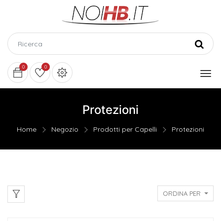
0
0
Protezioni
Home
Negozio
Prodotti per Capelli
Protezioni
ORDINA PER