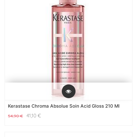
Kerastase Chroma Absolue Soin Acid Gloss 210 Ml
41,10
€
54,90
€