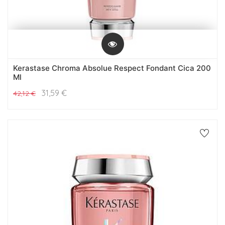
Kerastase Chroma Absolue Respect Fondant Cica 200
Ml
31,59
€
42,12
€