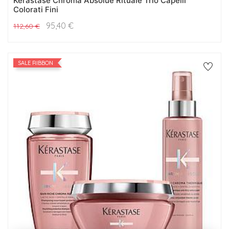
Kerastase Chroma Absolue Rituale Trio Capelli
Colorati Fini
95,40
€
112,60
€
SALE RIBBON