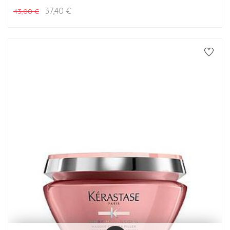
37,40
€
43,00
€