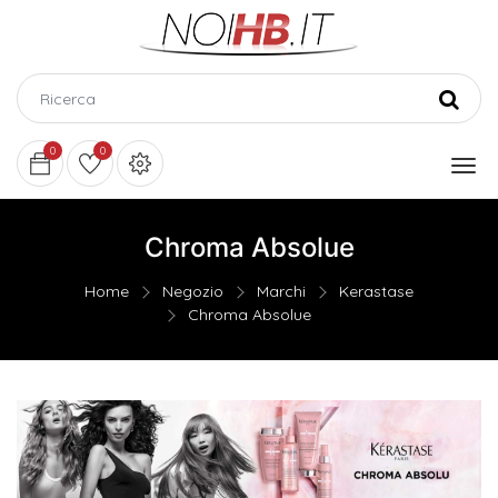
0
0
Chroma Absolue
Home
Negozio
Marchi
Kerastase
Chroma Absolue