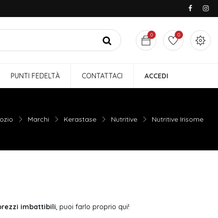
0
0
PUNTI FEDELTÀ
CONTATTACI
ACCEDI
ozio
Marchi
Kerastase
Nutritive
Nutritive Irisome
prezzi imbattibili
, puoi farlo proprio qui!