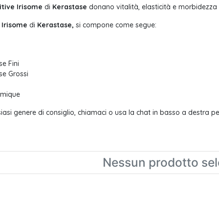
itive Irisome
di
Kerastase
donano vitalità, elasticità e morbidezza
e Irisome
di
Kerastase,
si compone come segue:
e Fini
se Grossi
rmique
iasi genere di consiglio, chiamaci o usa la chat in basso a destra p
Nessun prodotto sel