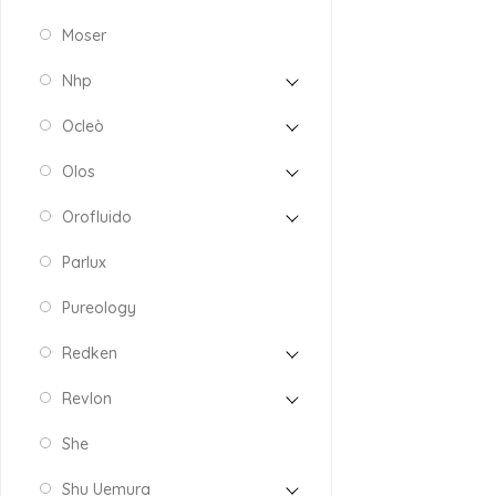
Moser
Nhp
Ocleò
Olos
Orofluido
Parlux
Pureology
Redken
Revlon
She
Shu Uemura