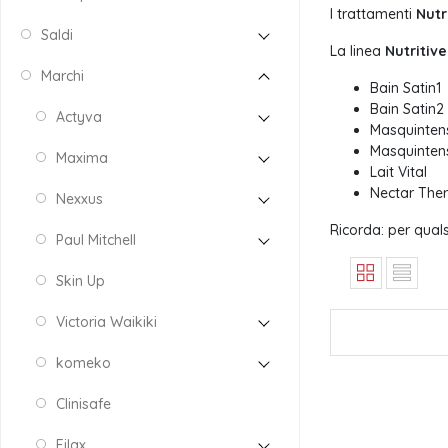
I trattamenti
Nutr
Saldi
La linea
Nutritiv
Marchi
Bain Satin1
Bain Satin2
Actyva
Masquintens
Masquinten
Maxima
Lait Vital
Nectar The
Nexxus
Ricorda: per quals
Paul Mitchell
Skin Up
Victoria Waikiki
komeko
Clinisafe
Filax