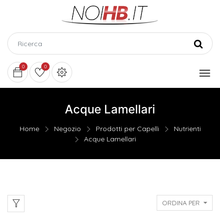
0
0
Acque Lamellari
Home
Negozio
Prodotti per Capelli
Nutrienti
Acque Lamellari
ORDINA PER