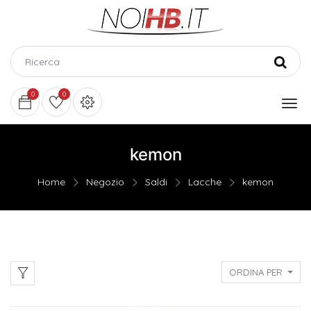
0
0
kemon
Home
Negozio
Saldi
Lacche
kemon
ORDINA PER