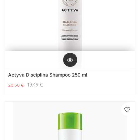
Actyva Disciplina Shampoo 250 ml
19,49
€
20,50
€