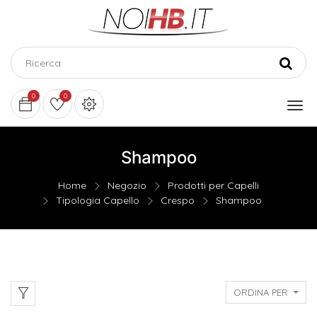
0
0
Shampoo
Home
Negozio
Prodotti per Capelli
Tipologia Capello
Crespo
Shampoo
ORDINA PER