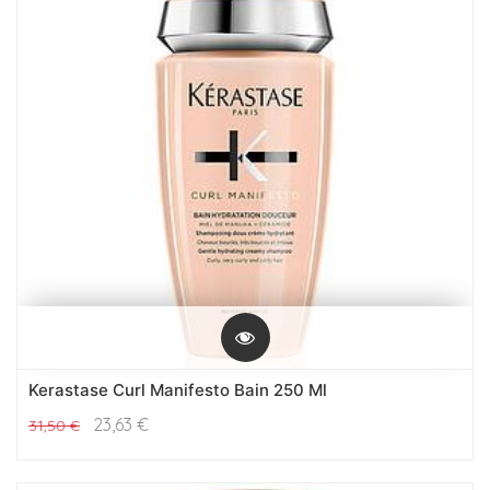
Kerastase Curl Manifesto Bain 250 Ml
23,63
€
31,50
€