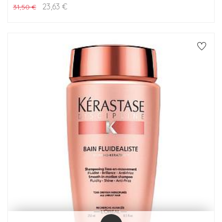
23,63
€
31,50
€