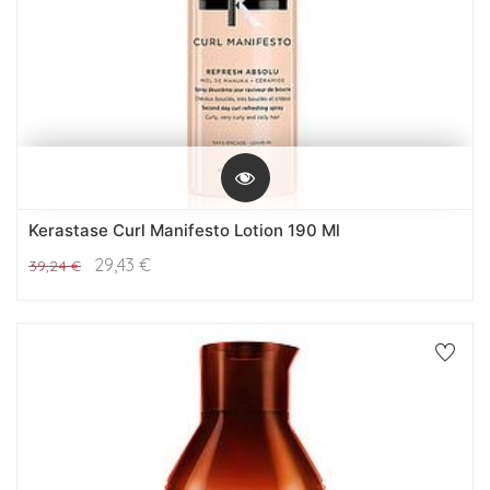
Kerastase Curl Manifesto Lotion 190 Ml
29,43
€
39,24
€