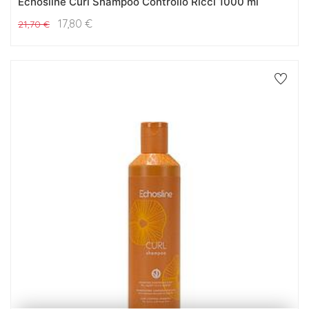
Echosline Curl Shampoo Controllo Ricci 1000 ml
17,80
€
21,70
€