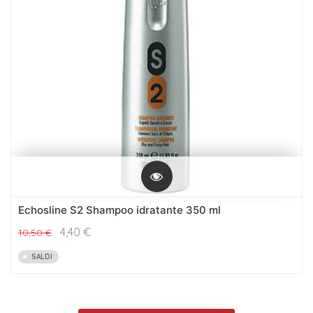
Echosline S2 Shampoo idratante 350 ml
4,40
€
10,50
€
SALDI