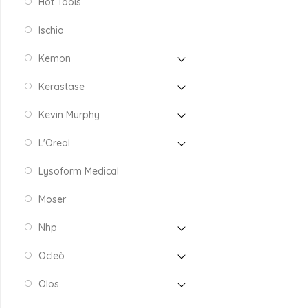
Hot Tools
Ischia
Kemon
Kerastase
Kevin Murphy
L'Oreal
Lysoform Medical
Moser
Nhp
Ocleò
Olos