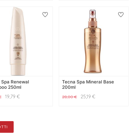
 Spa Renewal
Tecna Spa Mineral Base
oo 250ml
200ml
19,79
€
25,19
€
€
28,00
€
TTI