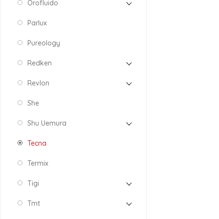
Orofluido
Parlux
Pureology
Redken
Revlon
She
Shu Uemura
Tecna
Termix
Tigi
Tmt