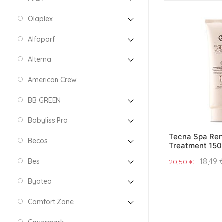
Olaplex
Alfaparf
Alterna
American Crew
BB GREEN
Babyliss Pro
Tecna Spa Re
Becos
Treatment 150
18,49
Bes
20,50
€
Byotea
Comfort Zone