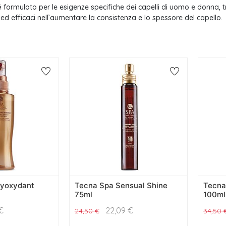
é
formulato per le esigenze specifiche dei capelli di uomo e donna, trat
ed efficaci nell’aumentare la consistenza e lo spessore del capello.
tyoxydant
Tecna Spa Sensual Shine
Tecna 
75ml
100ml
€
22,09
€
24,50
€
34,50