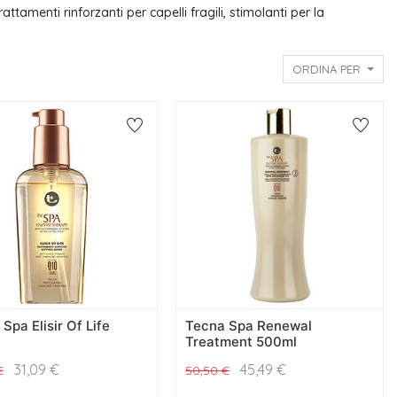
tamenti rinforzanti per capelli fragili, stimolanti per la
ORDINA PER
Spa Elisir Of Life
Tecna Spa Renewal
Treatment 500ml
31,09
€
45,49
€
€
50,50
€