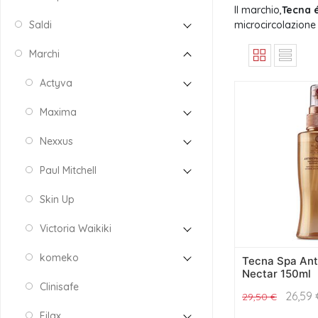
Il marchio,
Tecna 
Saldi
microcircolazione 
Marchi
Actyva
Maxima
Nexxus
Paul Mitchell
Skin Up
Victoria Waikiki
komeko
Tecna Spa An
Nectar 150ml
Clinisafe
26,59
29,50
€
Filax