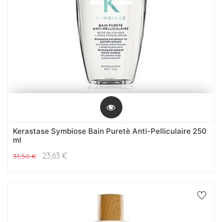
Kerastase Symbiose Bain Puretè Anti-Pelliculaire 250
ml
23,63
€
31,50
€