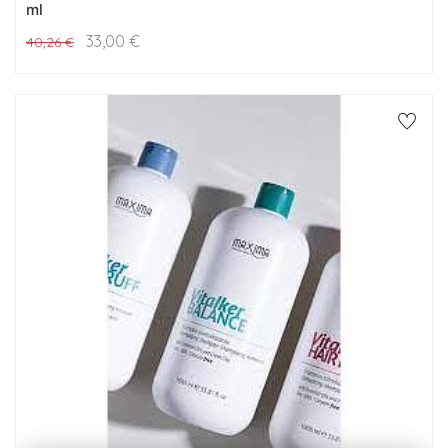
ml
33,00
€
40,26
€