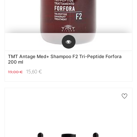
TMT Antage Med+ Shampoo F2 Tri-Peptide Forfora
200 ml
15,60
€
19,00
€