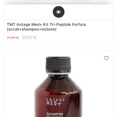
TMT Antage Med+ Kit Tri-Peptide Forfora
(scrub+shampoo+lozione)
59,00
€
71,99
€