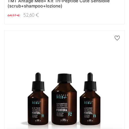
TMT Antage Med+ Kit Tri-Peptide Cute Sensibile
(scrub+shampoo+lozione)
52,60
€
64,17
€