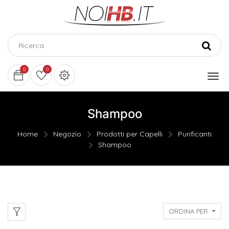
0
0
Shampoo
Home
Negozio
Prodotti per Capelli
Purificanti
Shampoo
ORDINA PER