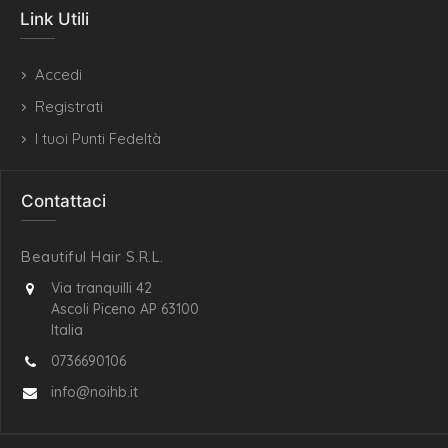
Link Utili
Accedi
Registrati
I tuoi Punti Fedeltà
Contattaci
Beautiful Hair S.R.L.
Via tranquilli 42
Ascoli Piceno AP 63100
Italia
0736690106
info@noihb.it