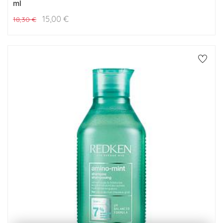
ml
15,00
€
18,30
€