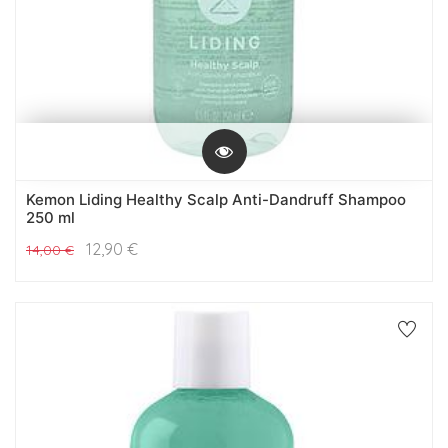
Kemon Liding Healthy Scalp Anti-Dandruff Shampoo
250 ml
12,90
€
14,00
€