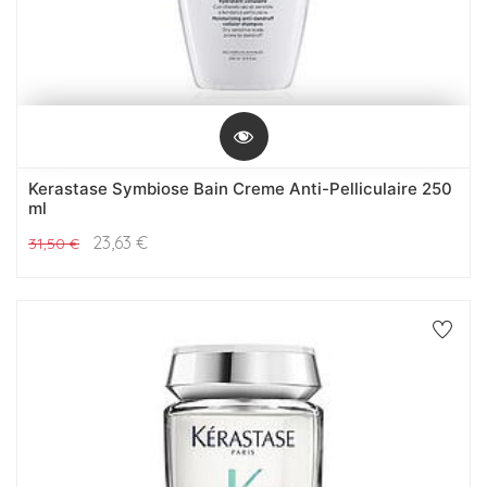
Kerastase Symbiose Bain Creme Anti-Pelliculaire 250
ml
23,63
€
31,50
€