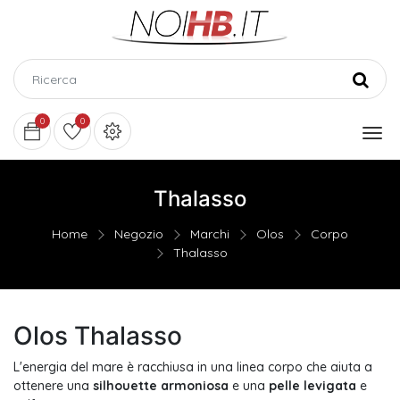
0
0
Thalasso
Home
Negozio
Marchi
Olos
Corpo
Thalasso
Olos Thalasso
L'energia del mare è racchiusa in una linea corpo che aiuta a
ottenere una
silhouette armoniosa
e una
pelle levigata
e