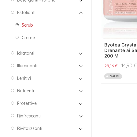
Detergenti Profondi
Esfolianti
Scrub
Creme
Byotea Crystal
Drenante ai Sa
Idratanti
200 Ml
14,90
€
Illuminanti
29,16
€
SALDI
Lenitivi
Nutrienti
Protettive
Rinfrescanti
Rivitalizzanti