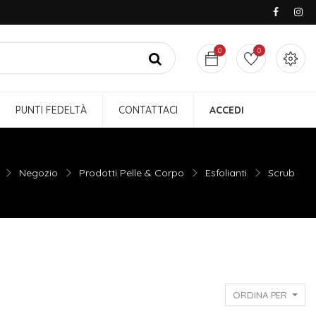
0
0
PUNTI FEDELTÀ
CONTATTACI
ACCEDI
Negozio
Prodotti Pelle & Corpo
Esfolianti
Scrub
ORDINA PER