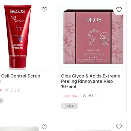
Cell Control Scrub
Olos Glyco & Acids Extreme
l
Peeling Rinnovante Viso
10*5ml
15,00
€
€
59,90
€
130,00
€
I
SALDI