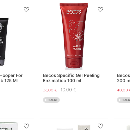
 Hooper For
Becos Specific Gel Peeling
Becos 
b 125 Ml
Enzimatico 100 ml
200 m
10,00
€
36,00
€
40,00
SALDI
SALD