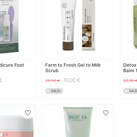
dicure Foot
Farm to Fresh Gel to Milk
Detox
Scrub
Balm 
€
10,00
€
29,90
€
22,95
SALDI
SALD