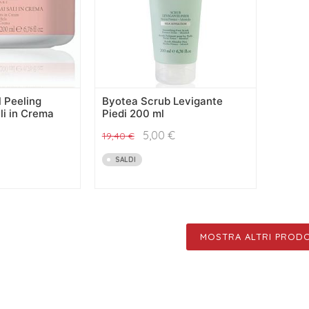
 Peeling
Byotea Scrub Levigante
li in Crema
Piedi 200 ml
5,00
€
19,40
€
SALDI
MOSTRA ALTRI PRODO