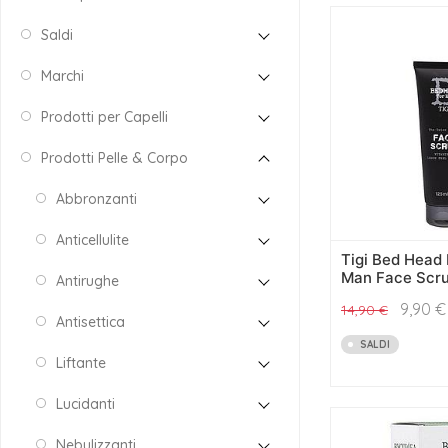
Saldi
Marchi
Prodotti per Capelli
Prodotti Pelle & Corpo
Abbronzanti
Anticellulite
Tigi Bed Head
Man Face Scru
Antirughe
9,90
€
14,90
€
Antisettica
SALDI
Liftante
Lucidanti
Nebulizzanti