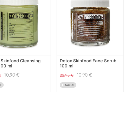
 Skinfood Cleansing
Detox Skinfood Face Scrub
100 ml
100 ml
10,90
€
10,90
€
€
22,95
€
I
SALDI