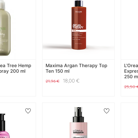
 Tea Tree Hemp
Maxima Argan Therapy Top
L'Orea
pray 200 ml
Ten 150 ml
Expres
250 m
18,00
€
21,96
€
25,50