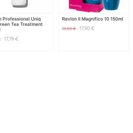
 Professional Uniq
Revlon Il Magnifico 10 150ml
reen Tea Treatment
17,90
€
19,80
€
l
17,79
€
€