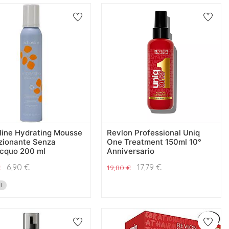
line Hydrating Mousse
Revlon Professional Uniq
zionante Senza
One Treatment 150ml 10°
acquo 200 ml
Anniversario
6,90
€
17,79
€
€
19,80
€
I