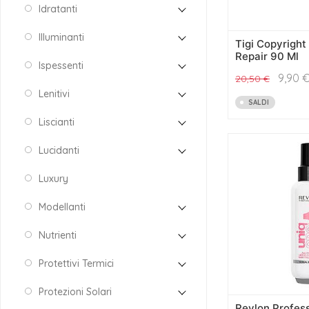
Idratanti
Illuminanti
Tigi Copyright 
Repair 90 Ml
Ispessenti
9,90
20,50
€
Lenitivi
SALDI
Liscianti
Lucidanti
Luxury
Modellanti
Nutrienti
Protettivi Termici
Protezioni Solari
Revlon Profess