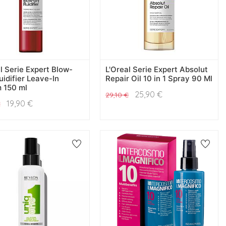
l Serie Expert Blow-
L'Oreal Serie Expert Absolut
uidifier Leave-In
Repair Oil 10 in 1 Spray 90 Ml
 150 ml
25,90
€
29,10
€
19,90
€
€