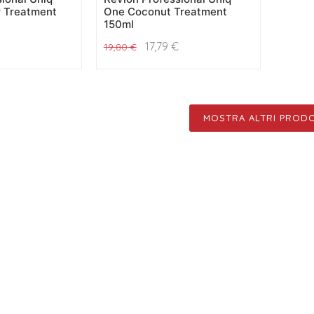
r Treatment
One Coconut Treatment
150ml
17,79
€
19,80
€
MOSTRA ALTRI PRODO