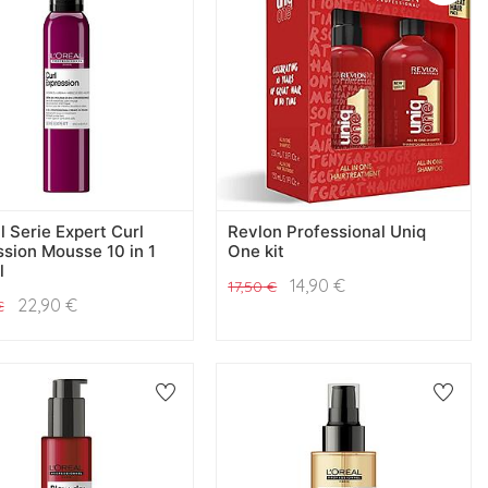
l Serie Expert Curl
Revlon Professional Uniq
sion Mousse 10 in 1
One kit
l
14,90
€
17,50
€
22,90
€
€