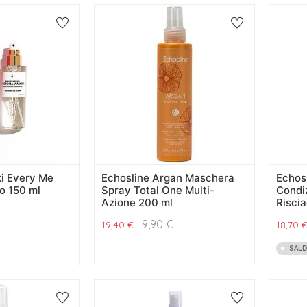
ki Every Me
Echosline Argan Maschera
Echos
o 150 ml
Spray Total One Multi-
Condi
Azione 200 ml
Risci
9,90
€
19,40
€
18,70
SALD