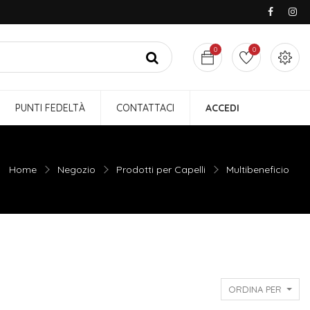
0
0
PUNTI FEDELTÀ
CONTATTACI
ACCEDI
Home
Negozio
Prodotti per Capelli
Multibeneficio
ORDINA PER