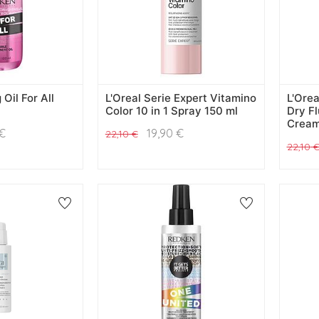
Oil For All
L'Oreal Serie Expert Vitamino
L'Orea
Color 10 in 1 Spray 150 ml
Dry Fl
Cream
€
19,90
€
22,10
€
22,10