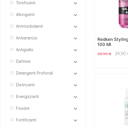
Tonificanti
Allunganti
Ammorbidenti
Antiarancio
Redken Styling 
100 Ml
Antigiallo
24,90
28,90
€
Definire
Detergenti Profondi
Districanti
Energizzanti
Fissare
Fortificanti