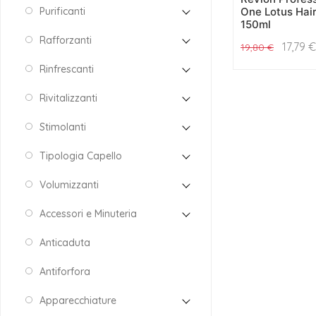
One Lotus Hai
Purificanti
150ml
Rafforzanti
17,79
€
19,80
€
Rinfrescanti
Rivitalizzanti
Stimolanti
Tipologia Capello
Volumizzanti
Accessori e Minuteria
Anticaduta
Antiforfora
Apparecchiature