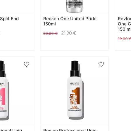
Split End
Redken One United Pride
Revlon
150ml
One G
150 m
€
21,90
€
23,20
€
19,80
ional Uniq
Revlon Professional Uniq